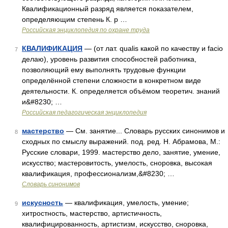
Квалификационный разряд является показателем,
определяющим степень К. р …
Российская энциклопедия по охране труда
КВАЛИФИКАЦИЯ
— (от лат. qualis какой по качеству и facio
7
делаю), уровень развития способностей работника,
позволяющий ему выполнять трудовые функции
определённой степени сложности в конкретном виде
деятельности. К. определяется объёмом теоретич. знаний
и&#8230; …
Российская педагогическая энциклопедия
мастерство
— См. занятие... Словарь русских синонимов и
8
сходных по смыслу выражений. под. ред. Н. Абрамова, М.:
Русские словари, 1999. мастерство дело, занятие, умение,
искусство; мастеровитость, умелость, сноровка, высокая
квалификация, профессионализм,&#8230; …
Словарь синонимов
искусность
— квалификация, умелость, умение;
9
хитростность, мастерство, артистичность,
квалифицированность, артистизм, искусство, сноровка,