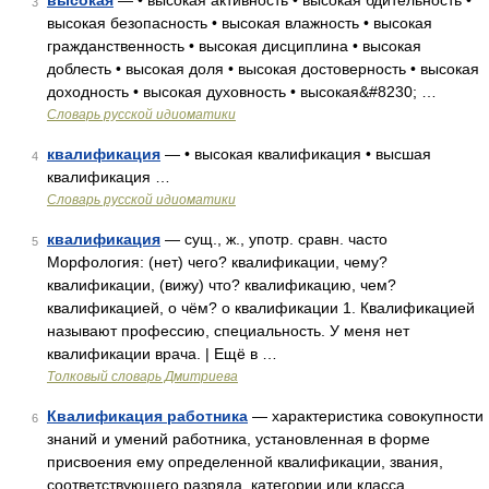
высокая
— • высокая активность • высокая бдительность •
3
высокая безопасность • высокая влажность • высокая
гражданственность • высокая дисциплина • высокая
доблесть • высокая доля • высокая достоверность • высокая
доходность • высокая духовность • высокая&#8230; …
Словарь русской идиоматики
квалификация
— • высокая квалификация • высшая
4
квалификация …
Словарь русской идиоматики
квалификация
— сущ., ж., употр. сравн. часто
5
Морфология: (нет) чего? квалификации, чему?
квалификации, (вижу) что? квалификацию, чем?
квалификацией, о чём? о квалификации 1. Квалификацией
называют профессию, специальность. У меня нет
квалификации врача. | Ещё в …
Толковый словарь Дмитриева
Квалификация работника
— характеристика совокупности
6
знаний и умений работника, установленная в форме
присвоения ему определенной квалификации, звания,
соответствующего разряда, категории или класса.