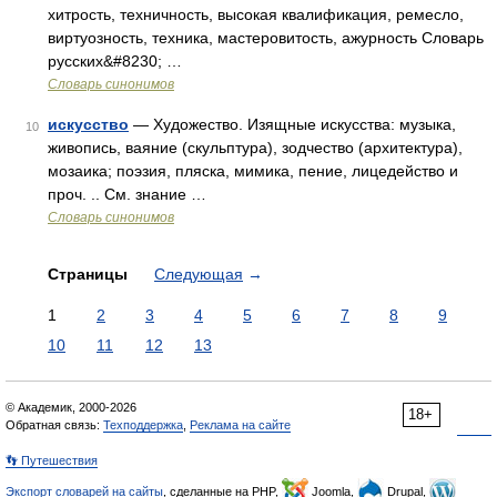
хитрость, техничность, высокая квалификация, ремесло,
виртуозность, техника, мастеровитость, ажурность Словарь
русских&#8230; …
Словарь синонимов
искусство
— Художество. Изящные искусства: музыка,
10
живопись, ваяние (скульптура), зодчество (архитектура),
мозаика; поэзия, пляска, мимика, пение, лицедейство и
проч. .. См. знание …
Словарь синонимов
Страницы
Следующая
→
1
2
3
4
5
6
7
8
9
10
11
12
13
© Академик, 2000-2026
18+
Обратная связь:
Техподдержка
,
Реклама на сайте
👣 Путешествия
Экспорт словарей на сайты
, сделанные на PHP,
Joomla,
Drupal,